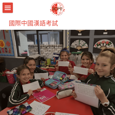
首頁
國際中國漢語考試
關於考試
中華誦少年志朗誦比賽
中華識字大賽
資料下載
立即報名